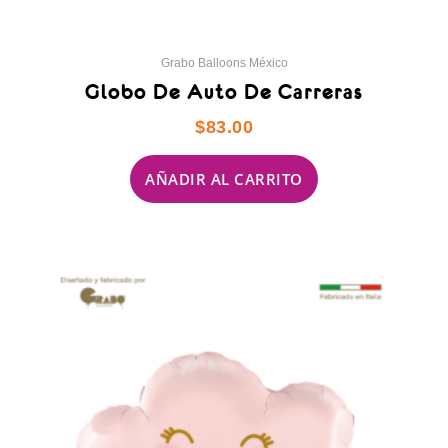
Grabo Balloons México
Globo De Auto De Carreras
$
83.00
AÑADIR AL CARRITO
Este
producto
tiene
múltiples
variantes.
Las
opciones
se
pueden