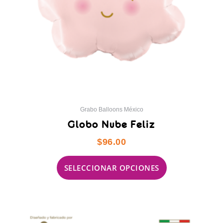
elegir
en
la
página
de
producto
Grabo Balloons México
Globo Nube Feliz
$
96.00
SELECCIONAR OPCIONES
Este
producto