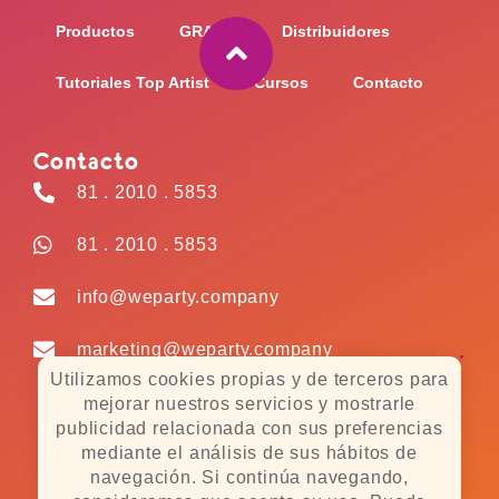
k
a
-
m
Productos
GRABO
Distribuidores
f
Tutoriales Top Artist
Cursos
Contacto
Contacto
81 . 2010 . 5853
81 . 2010 . 5853
info@weparty.company
marketing@weparty.company
Utilizamos cookies propias y de terceros para
mejorar nuestros servicios y mostrarle
publicidad relacionada con sus preferencias
Políticas de Cookies
mediante el análisis de sus hábitos de
navegación. Si continúa navegando,
Políticas de Privacidad