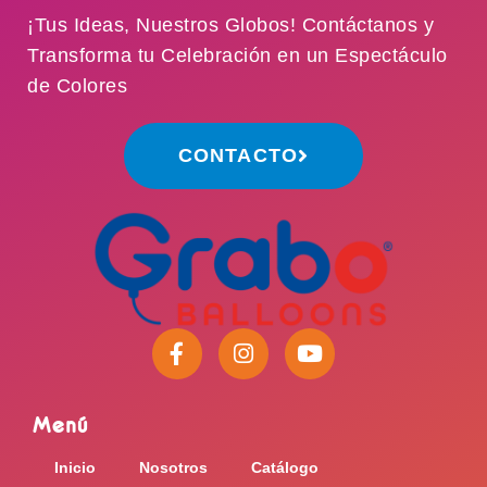
¡Tus Ideas, Nuestros Globos! Contáctanos y
Transforma tu Celebración en un Espectáculo
de Colores
CONTACTO
F
I
Y
a
n
o
c
s
u
e
t
t
Menú
b
a
u
o
g
b
Inicio
Nosotros
Catálogo
o
r
e