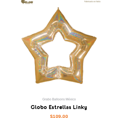
tiene
múltiples
variantes.
Las
opciones
se
pueden
elegir
en
la
página
de
producto
Grabo Balloons México
Globo Estrellas Linky
$
109.00