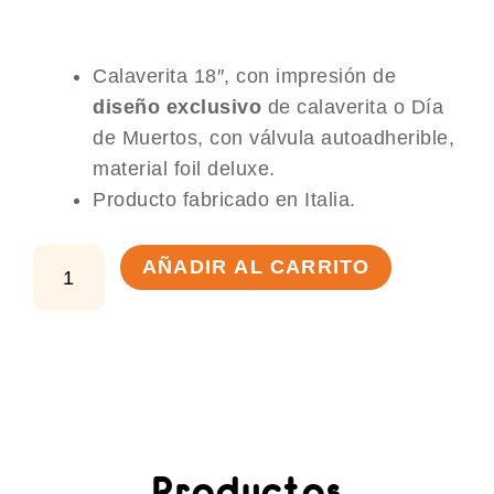
Calaverita 18″, con impresión de
diseño exclusivo
de calaverita o Día
de Muertos, con válvula autoadherible,
material foil deluxe.
Producto fabricado en Italia.
Globo
AÑADIR AL CARRITO
calaverita
18"
cantidad
Productos