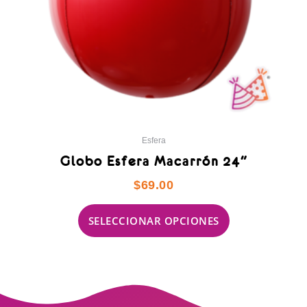
en
la
página
de
producto
Esfera
Globo Esfera Macarrón 24″
$
69.00
SELECCIONAR OPCIONES