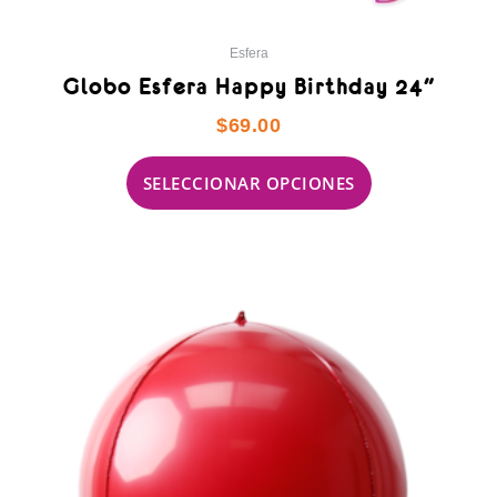
Esfera
Globo Esfera Happy Birthday 24″
$
69.00
SELECCIONAR OPCIONES
Este
producto
tiene
múltiples
variantes.
Las
opciones
se
pueden
elegir