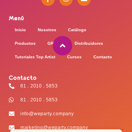
a
n
o
c
s
u
e
t
t
Menú
b
a
u
o
g
b
Inicio
Nosotros
Catálogo
o
r
e
k
a
-
m
Productos
GRABO
Distribuidores
f
Tutoriales Top Artist
Cursos
Contacto
Contacto
81 . 2010 . 5853
81 . 2010 . 5853
info@weparty.company
marketing@weparty.company