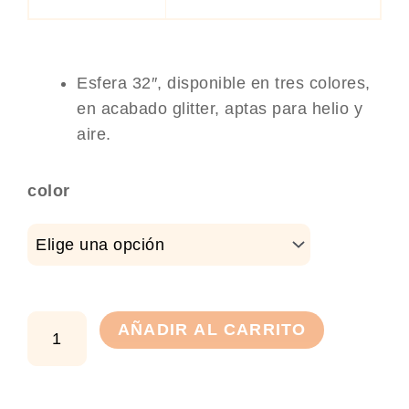
Esfera 32″, disponible en tres colores,
en acabado glitter, aptas para helio y
aire.
Globo
color
esfera
glitter
32"
cantidad
AÑADIR AL CARRITO