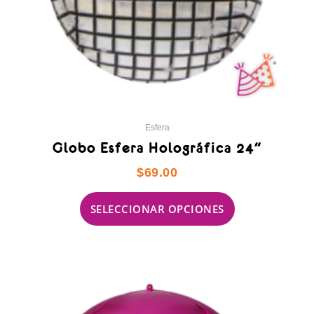
la
página
de
producto
Esfera
Globo Esfera Holográfica 24″
$
69.00
SELECCIONAR OPCIONES
Este
producto
tiene
múltiples