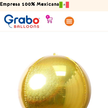
Ir
Empresa 100% Mexicana
al
contenido
0
Carrito