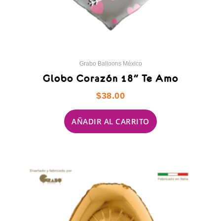
Grabo Balloons México
Globo Corazón 18″ Te Amo
$
38.00
AÑADIR AL CARRITO
Este
producto
tiene
múltiples
variantes.
Las