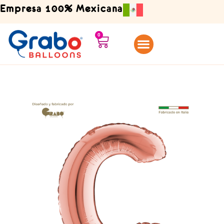
Ir
Empresa 100% Mexicana
al
contenido
0
Carrito