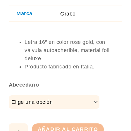
Marca
Grabo
Letra 16″ en color rose gold, con
válvula autoadherible, material foil
deluxe.
Producto fabricado en Italia.
Globo
Abecedario
letra
16
pulgadas
rose
gold
cantidad
AÑADIR AL CARRITO