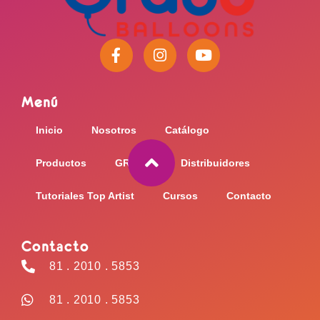
F
I
Y
a
n
o
c
s
u
e
t
t
Menú
b
a
u
o
g
b
Inicio
Nosotros
Catálogo
o
r
e
k
a
-
m
Productos
GRABO
Distribuidores
f
Tutoriales Top Artist
Cursos
Contacto
Contacto
81 . 2010 . 5853
81 . 2010 . 5853