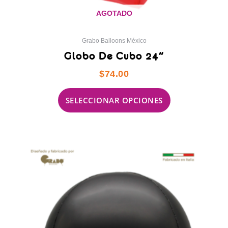
AGOTADO
Grabo Balloons México
Globo De Cubo 24″
$
74.00
SELECCIONAR OPCIONES
Este
producto
tiene
múltiples
variantes.
Las
opciones
se