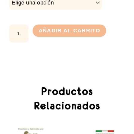
y
Mrs
18"
cantidad
AÑADIR AL CARRITO
Productos
Relacionados