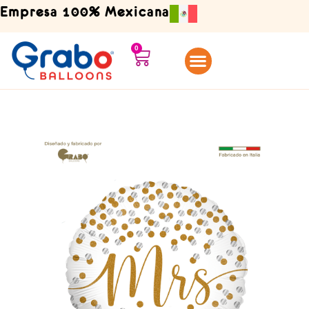
Ir
Empresa 100% Mexicana
al
contenido
0
Carrito