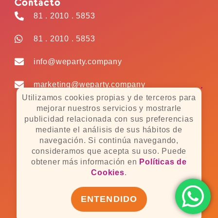
Contacto
81 . 2010 . 5853
81 . 2010 . 5853
info@weparty.company
marketing@weparty.company
Utilizamos cookies propias y de terceros para
mejorar nuestros servicios y mostrarle
publicidad relacionada con sus preferencias
Políticas de Cookies
mediante el análisis de sus hábitos de
navegación. Si continúa navegando,
Políticas de Privacidad
consideramos que acepta su uso. Puede
obtener más información en
Políticas de
Cookies
.
Copyright © 2022 We Party
ENTENDIDO
Made by:
PulsoDigital