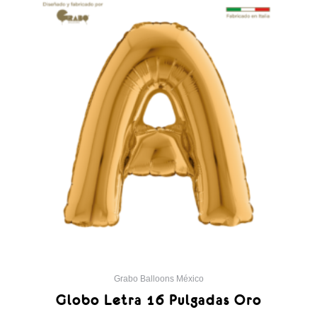
producto
tiene
múltiples
variantes.
Las
opciones
se
pueden
elegir
en
la
página
de
producto
Grabo Balloons México
Globo Letra 16 Pulgadas Oro