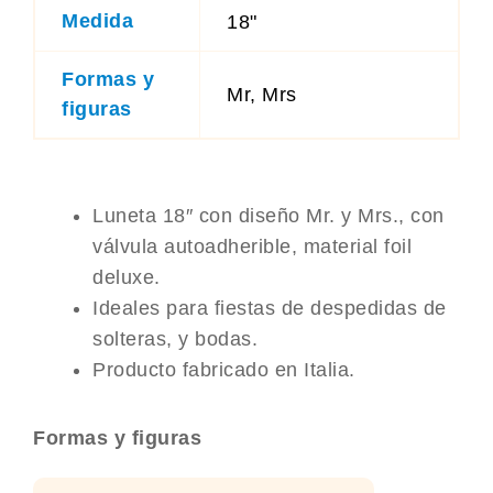
Medida
18"
Formas y
Mr, Mrs
figuras
Luneta 18″ con diseño Mr. y Mrs., con
válvula autoadherible, material foil
deluxe.
Ideales para fiestas de despedidas de
solteras, y bodas.
Producto fabricado en Italia.
Globos
Formas y figuras
lunetas
Mr